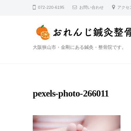
コ
れ
072-220-6195
お問い合わせ
アクセ
ン
ん
テ
じ
ン
鍼
ツ
灸
お
大阪狭山市・金剛にある鍼灸・整骨院です。
へ
整
れ
骨
ス
院
キ
ん
大
ッ
じ
阪
プ
鍼
pexels-photo-266011
灸
整
骨
院