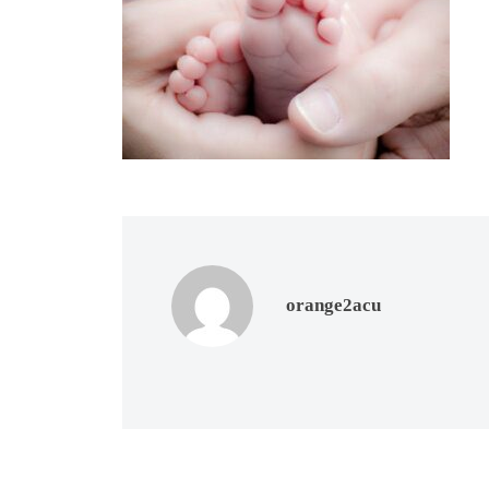
大
阪
orange2acu