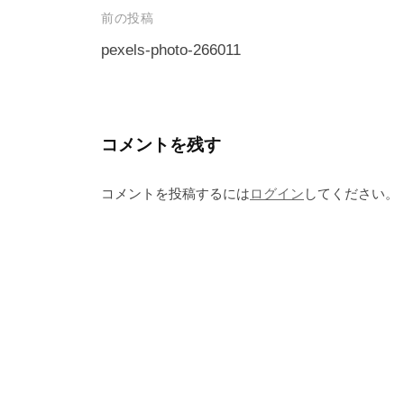
投
前の投稿
稿
pexels-photo-266011
ナ
ビ
ゲ
コメントを残す
ー
コメントを投稿するには
ログイン
してください。
シ
ョ
ン