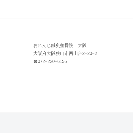
おれんじ鍼灸整骨院 大阪
大阪府大阪狭山市西山台2−20−2
☎︎072−220−6195